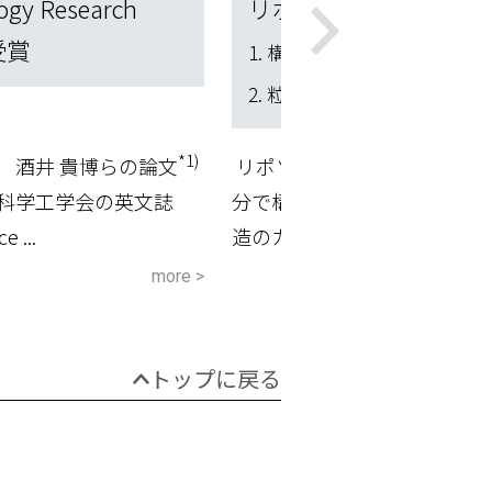
ogy Research
リポソームの特性の評
受賞
1. 構造評価
2. 粒径制御技術と特性評価
*1)
 酒井 貴博らの論文
リポソームは、肌と同様の
科学工学会の英文誌
分で構成されている脂質二重
e ...
造のカプセルであり...
more >
トップに戻る