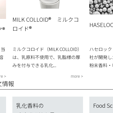
MILK COLLOID® ミルクコ
HASEL
ロイド®
ア®
、当
ミルクコロイド（MILK COLLOID）
ハセロック（
溶
は、乳原料不使用で、乳脂様の厚
社が開発し
みを付与できる乳化...
粉末香料・粉
e >
more >
文情報
乳化香料の
Food Sc