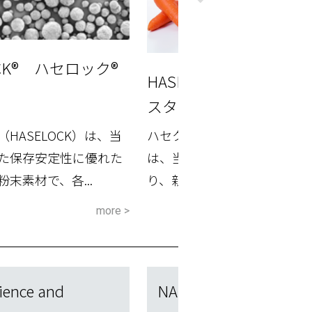
OCK® ハセロック®
HASECRYSTAL® ハセ
スタル®
HASELOCK）は、当
ハセクリスタル（HASECRYS
た保存安定性に優れた
は、当社の結晶微細化技術に
末素材で、各...
り、親油性結晶（&be...
more >
ience and
NANOLYS®による新奇