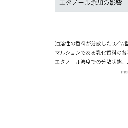
エタノール添加の影響
油溶性の香料が分散したO／W
マルションである乳化香料の各
エタノール濃度での分散状態、..
mor