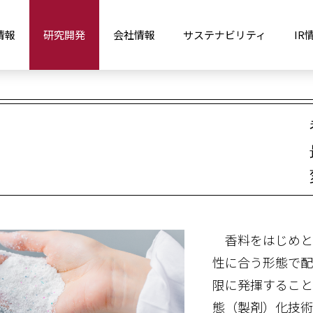
技術
形態化技術
情報
研究開発
会社情報
サステナビリティ
IR
香料をはじめと
性に合う形態で配
限に発揮すること
態（製剤）化技術