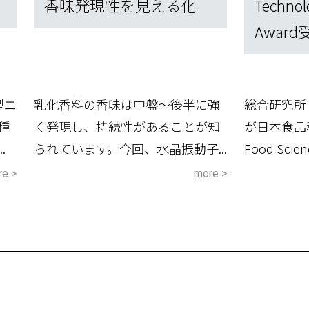
香味発現性を見える化
Technol
Award
型エ
乳化香料の香味は中盤～後半に強
総合研究所
種
く発現し、持続性があることが知
が日本食品
.
られています。今回、水晶振動子...
Food Scienc
e >
more >