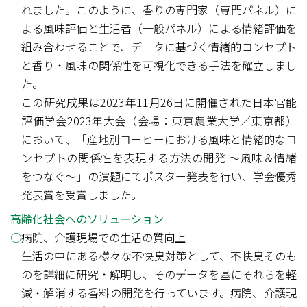
れました。このように、香りの専門家（専門パネル）に
よる風味評価と生活者（一般パネル）による情緒評価を
組み合わせることで、データに基づく情緒的コンセプト
と香り・風味の関係性を可視化できる手法を確立しまし
た。
この研究成果は2023年11月26日に開催された日本官能
評価学会2023年大会（会場：東京農業大学／東京都）
において、「産地別コーヒーにおける風味と情緒的なコ
ンセプトの関係性を表現する方法の開発 ～風味＆情緒
をつなぐ～」の演題にてポスター発表を行い、学会優秀
発表賞を受賞しました。
高齢化社会へのソリューション
病院、介護現場での生活の質向上
生活の中にある様々な不快臭対策として、不快臭そのも
のを詳細に研究・解明し、そのデータを基にそれらを軽
減・解消する香料の開発を行っています。病院、介護現