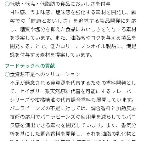
低糖・低塩・低脂肪の食品においしさを付与
甘味感、うま味感、塩味感を強化する素材を開発し、顧
客での「健康とおいしさ」を追求する製品開発に対応
し、糖質や塩分を抑えた食品においしさを付与する素材
を提案しています。また、油脂感やコクを与える製品を
開発することで、低カロリー、ノンオイル製品に、満足
感を付与する素材を提案しています。
フードテックへの貢献
食資源不足へのソリューション
不足が懸念される食資源を代替するための香料開発とし
て、セイボリー系天然原料代替を可能にするフレーバー
シリーズや柑橘精油の代替調合香料も展開しています。
バニラビーンズの不足に対しては、調合香料と加熱反応
技術の応用でバニラビーンズの使用量を減らしてもバニ
ラ感を演出できる素材を開発しています。また、香気分
析を基にした調合香料を開発し、それを油脂の乳化物と