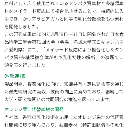
原料として広く使用されているタンパク質素材と多糖類素
材をメイラード反応にて複合化させることで、持続的に入
手でき、かつアラビアガムと同等の乳化分散能をもつ素材
を開発しました。
この研究成果は2024年8月29日～31日に開催された日本食
品科学工学会第71回大会（会場：名城大学天白キャンパス
／愛知県）にて、「メイラード反応により複合化したタン
パク質/多糖類複合体がもつ乳化特性の解析」の演題で口
頭発表を行いました。
外部連携
製品開発、提案強化に向け、知識共有・意見交換等を通じ
た最先端研究の吸収、技術の向上に努めており、継続して
大学・研究機関との共同研究の推進を図っています。
オレンジ果汁代替素材の開発
当社は、香料の乳化技術を応用したオレンジ果汁の代替素
材開発に取り組んでおり、独自素材（特許出願済みの乳化