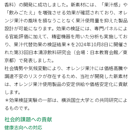
香料）の開発に成功しました。新素材には、「果汁感」や
「飲みごたえ」を増強させる効果が確認されており、オレ
ンジ果汁の風味を損なうことなく果汁使用量を抑えた製品
設計が可能になります。効果の検証には、専門パネルによ
る官能評価に加えて、精密機器を用いた分析も実施してお
り、果汁代替効果の検証結果＊を2024年10月8日に開催さ
れた第33回日本清涼飲料研究会（会場：日本教育会館／東
京都）で発表しました。
社会情勢や気候変動により、オレンジ果汁には価格高騰や
調達不安のリスクが存在するため、当社が開発した新素材
は、オレンジ果汁使用製品の安定供給や価格安定化に貢献
します。
＊効果検証実験の一部は、横浜国立大学との共同研究によ
るものです。
社会的課題への貢献
健康志向への対応