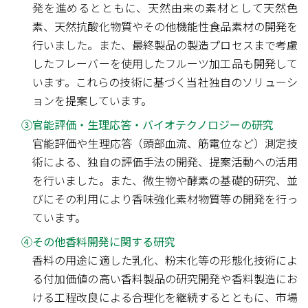
発を進めるとともに、天然由来の素材として天然色
素、天然抗酸化物質やその他機能性食品素材の開発を
行いました。また、最終製品の製造プロセスまで考慮
したフレーバーを使用したフルーツ加工品も開発して
います。これらの技術に基づく当社独自のソリューシ
ョンを提案しています。
③官能評価・生理応答・バイオテクノロジーの研究
官能評価や生理応答（頭部血流、筋電位など）測定技
術による、独自の評価手法の開発、提案活動への活用
を行いました。また、微生物や酵素の基礎的研究、並
びにその利用により香味強化素材物質等の開発を行っ
ています。
④その他香料開発に関する研究
香料の用途に適した乳化、粉末化等の形態化技術によ
る付加価値の高い香料製品の研究開発や香料製造にお
ける工程改良による合理化を継続するとともに、市場