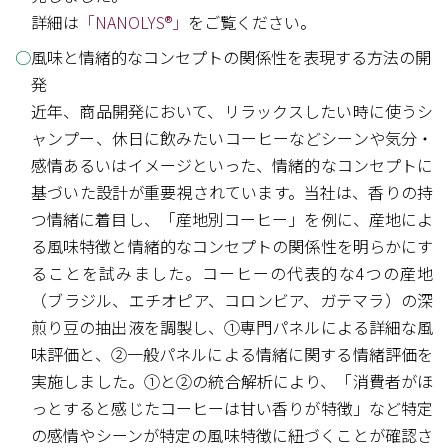
詳細は
「NANOLYS®」
をご覧ください。
風味と情緒的なコンセプトの関係性を表現する方法の開
発
近年、商品開発において、リラックスしたい時に使うシ
ャンプー、休日に飲みたいコーヒーなどシーンや気分・
感情あるいはイメージといった、情緒的なコンセプトに
基づいた設計が重要視されています。当社は、香りの持
つ情緒に着目し、「産地別コーヒー」を例に、産地によ
る風味特徴と情緒的なコンセプトの関係性を明らかにす
ることを試みました。コーヒーの代表的な4つの産地
（ブラジル、エチオピア、コロンビア、ガテマラ）の深
煎り豆の抽出液を調製し、①専門パネルによる詳細な風
味評価と、②一般パネルによる情緒に関する情緒評価を
実施しました。①と②の統合解析により、「消費者がほ
っとすると感じたコーヒーは甘い香りが特徴」など特定
の感情やシーンが特定の風味特徴に紐づくことが確認さ