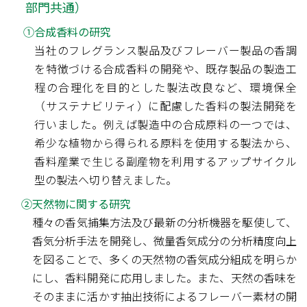
部門共通）
①合成香料の研究
当社のフレグランス製品及びフレーバー製品の香調
を特徴づける合成香料の開発や、既存製品の製造工
程の合理化を目的とした製法改良など、環境保全
（サステナビリティ）に配慮した香料の製法開発を
行いました。例えば製造中の合成原料の一つでは、
希少な植物から得られる原料を使用する製法から、
香料産業で生じる副産物を利用するアップサイクル
型の製法へ切り替えました。
②天然物に関する研究
種々の香気捕集方法及び最新の分析機器を駆使して、
香気分析手法を開発し、微量香気成分の分析精度向上
を図ることで、多くの天然物の香気成分組成を明らか
にし、香料開発に応用しました。また、天然の香味を
そのままに活かす抽出技術によるフレーバー素材の開