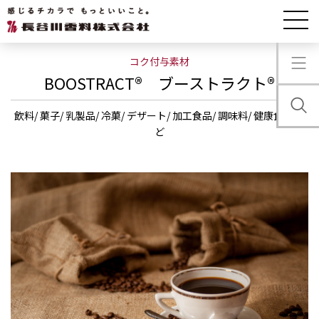
製品情報
ブーストラクト®
コク付与素材
BOOSTRACT® ブーストラクト®
飲料/
菓子/
乳製品/
冷菓/
デザート/
加工食品/
調味料/
健康食品
な
ど