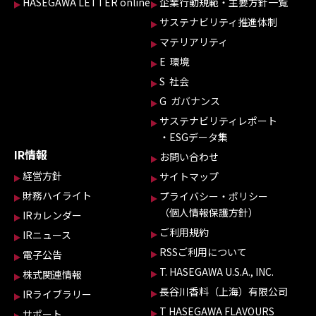
HASEGAWA LETTER online
企業行動規範・主要方針一覧
サステナビリティ推進体制
マテリアリティ
E 環境
S 社会
G ガバナンス
サステナビリティレポート
・ESGデータ集
IR情報
お問い合わせ
経営方針
サイトマップ
財務ハイライト
プライバシー・ポリシー
（個人情報保護方針）
IRカレンダー
ご利用規約
IRニュース
RSSご利用について
電子公告
T. HASEGAWA U.S.A., INC.
株式関連情報
長谷川香料（上海）有限公司
IRライブラリー
T HASEGAWA FLAVOURS
サポート