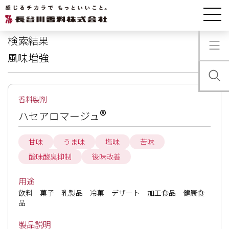
製品情報
検索結果
検索結果
風味増強
香料製剤
®
ハセアロマージュ
甘味
うま味
塩味
苦味
酸味酸臭抑制
後味改善
用途
飲料　菓子　乳製品　冷菓　デザート　加工食品　健康食
品
製品説明