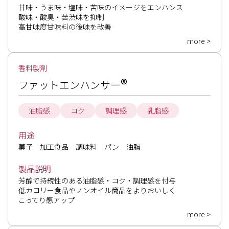
甘味・うま味・塩味・苦味のイメージをエンハンス

酸味・酸臭・苦渋味を抑制

高甘味度甘味料の後味を改善
more >
香料製剤
®
ファットエンハンサー
油脂感
コク
調理感
乳脂感
用途
菓子　加工食品　調味料　パン　油脂
製品説明
芳醇で持続性のある油脂感・コク・調理感を付与

低カロリー食品やノンオイル商品をよりおいしく

こってり感アップ
more >